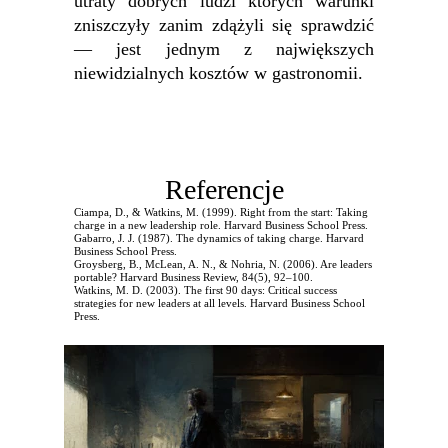
utraty dobrych ludzi których warunki
zniszczyły zanim zdążyli się sprawdzić
— jest jednym z największych
niewidzialnych kosztów w gastronomii.
Referencje
Ciampa, D., & Watkins, M. (1999). Right from the start: Taking
charge in a new leadership role. Harvard Business School Press.
Gabarro, J. J. (1987). The dynamics of taking charge. Harvard
Business School Press.
Groysberg, B., McLean, A. N., & Nohria, N. (2006). Are leaders
portable? Harvard Business Review, 84(5), 92–100.
Watkins, M. D. (2003). The first 90 days: Critical success
strategies for new leaders at all levels. Harvard Business School
Press.