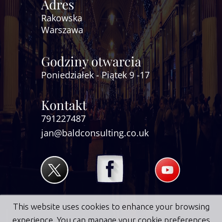
Adres
Rakowska
Warszawa
Godziny otwarcia
Poniedziałek - Piątek 9 -17
Kontakt
791227487
jan@baldconsulting.co.uk
This website uses cookies to enhance your browsing
experience. You can manage your cookie preferences